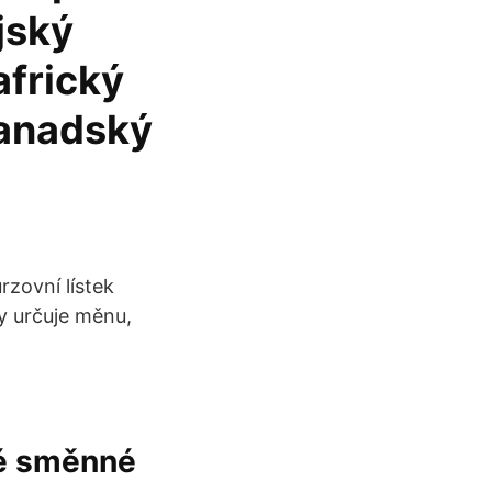
jský
africký
Kanadský
rzovní lístek
y určuje měnu,
ké směnné