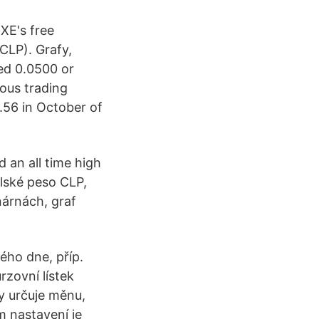
 XE's free
CLP). Grafy,
ed 0.0500 or
ous trading
6.56 in October of
d an all time high
ilské peso CLP,
árnách, graf
ného dne, příp.
rzovní lístek
y určuje měnu,
m nastavení je