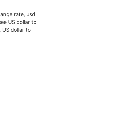
hange rate, usd
see US dollar to
 US dollar to