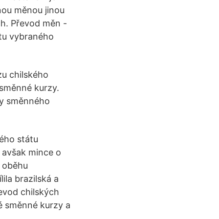
dnou měnou jinou
ch. Převod měn -
otu vybraného
zu chilského
 směnné kurzy.
áry směnného
ého státu
, avšak mince o
v oběhu
ila brazilská a
evod chilských
ké směnné kurzy a