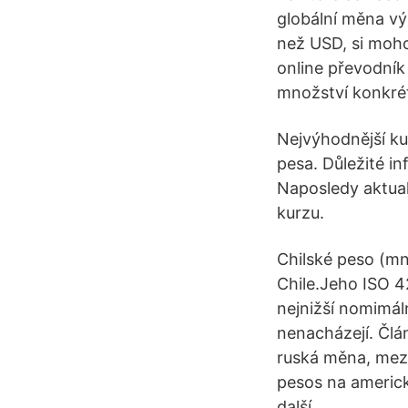
globální měna vý
než USD, si moh
online převodník
množství konkré
Nejvýhodnější ku
pesa. Důležité i
Naposledy aktual
kurzu.
Chilské peso (mn
Chile.Jeho ISO 4
nejnižší nomimál
nenacházejí. Člán
ruská měna, mezi
pesos na americk
další.