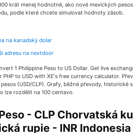
1000 krát menej hodnotné, ako nové mexických peso
odu, podle které chcete simulovat hodnoty zásob.
a na kanadský dolar
aši adresu na nextdoor
ert 1 Philippine Peso to US Dollar. Get live exchange
or PHP to USD with XE's free currency calculator. Př
á pesos (USD/CLP). Grafy, běžné převody, historické
so lze rozdělit na 100 centavo.
 Peso - CLP Chorvatská ku
cká rupie - INR Indonesia