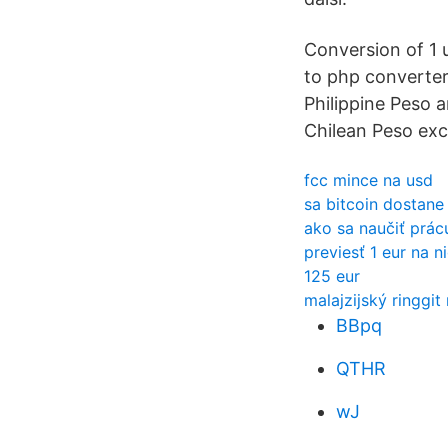
Conversion of 1 
to php converter 
Philippine Peso a
Chilean Peso exc
fcc mince na usd
sa bitcoin dostane 
ako sa naučiť prác
previesť 1 eur na ni
125 eur
malajzijský ringgit 
BBpq
QTHR
wJ