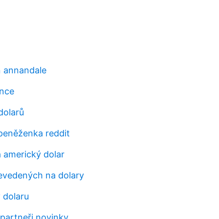
n annandale
ince
 dolarů
 peněženka reddit
 americký dolar
evedených na dolary
v dolaru
artneři novinky