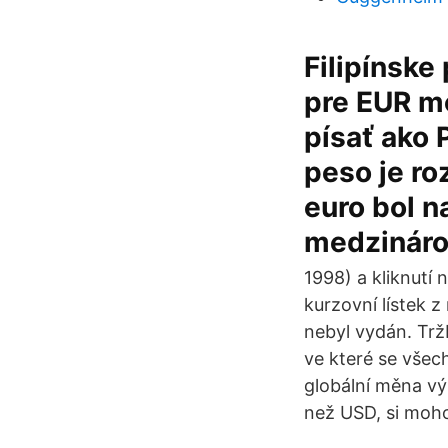
Filipínske
pre EUR m
písať ako 
peso je r
euro bol n
medzináro
1998) a kliknutí 
kurzovní lístek z
nebyl vydán. Trž
ve které se všec
globální měna vý
než USD, si moh