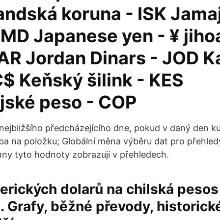
landská koruna - ISK Jama
JMD Japanese yen - ¥ jiho
ZAR Jordan Dinars - JOD 
C$ Keňský šilink - KES
jské peso - COP
 nejbližšího předcházejícího dne, pokud v daný den ku
ba na položku; Globální měna výběru dat pro přehled
hny tyto hodnoty zobrazují v přehledech.
rických dolarů na chilská pesos
 Grafy, běžné převody, historic