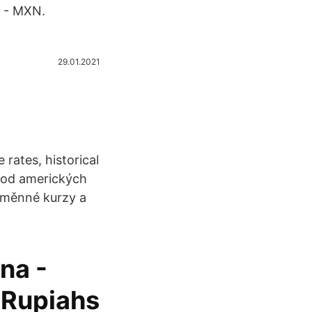
s - MXN.
29.01.2021
 rates, historical
evod amerických
 směnné kurzy a
na -
 Rupiahs