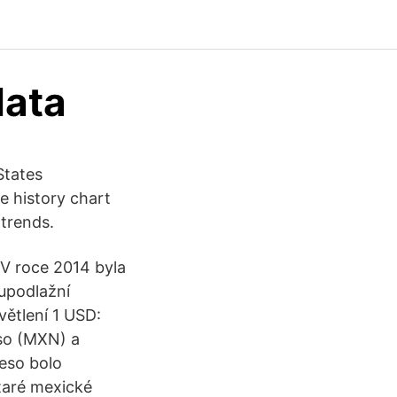
data
States
e history chart
 trends.
 V roce 2014 byla
upodlažní
ětlení 1 USD:
so (MXN) a
eso bolo
taré mexické