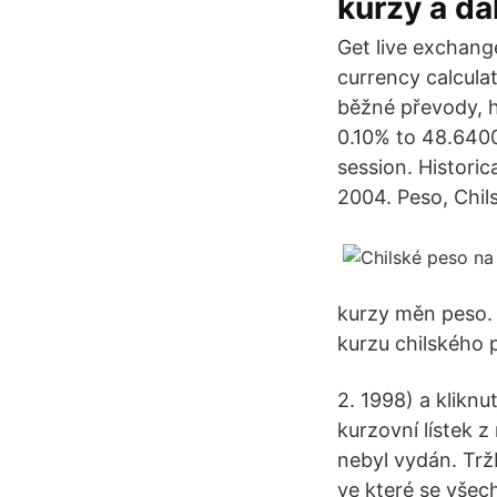
kurzy a dal
Get live exchange
currency calcula
běžné převody, h
0.10% to 48.6400
session. Historic
2004. Peso, Chil
kurzy měn peso. 
kurzu chilského 
2. 1998) a kliknu
kurzovní lístek z
nebyl vydán. Trž
ve které se všec