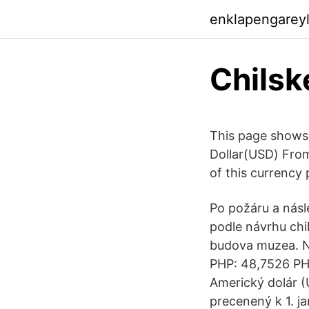
enklapengarey
Chilsk
This page shows 
Dollar(USD) From
of this currency
Po požáru a násl
podle návrhu chi
budova muzea. N
PHP: 48,7526 PH
Americký dolár 
precenený k 1. 