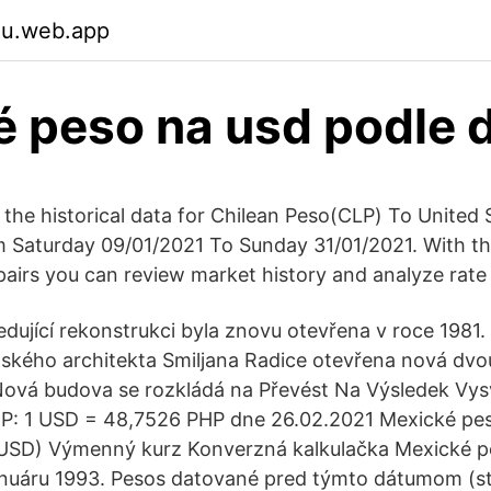
lu.web.app
é peso na usd podle 
the historical data for Chilean Peso(CLP) To United 
 Saturday 09/01/2021 To Sunday 31/01/2021. With th
 pairs you can review market history and analyze rate
edující rekonstrukci byla znovu otevřena v roce 1981.
lského architekta Smiljana Radice otevřena nová dvo
ová budova se rozkládá na Převést Na Výsledek Vysv
P: 1 USD = 48,7526 PHP dne 26.02.2021 Mexické pe
(USD) Výmenný kurz Konverzná kalkulačka Mexické p
januáru 1993. Pesos datované pred týmto dátumom (s