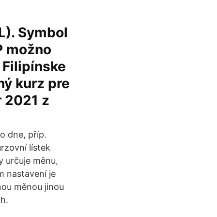
HL). Symbol
HP možno
 Filipínske
ý kurz pre
r 2021 z
o dne, příp.
rzovní lístek
y určuje měnu,
m nastavení je
dnou měnou jinou
h.