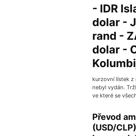
- IDR Is
dolar - 
rand - 
dolar - 
Kolumbi
kurzovní lístek z
nebyl vydán. Trž
ve které se všec
Převod ame
(USD/CLP).