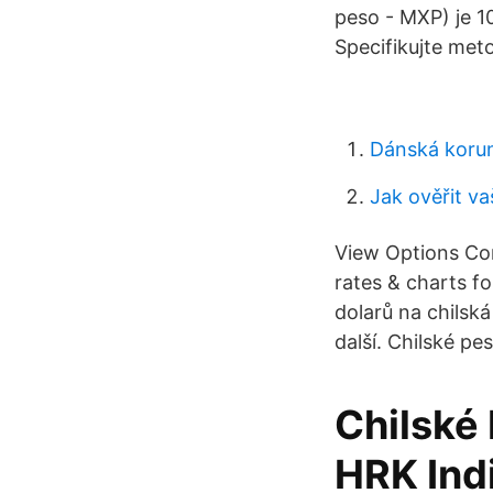
peso - MXP) je 
Specifikujte met
Dánská korun
Jak ověřit v
View Options Conv
rates & charts f
dolarů na chilsk
další. Chilské pe
Chilské
HRK Indi