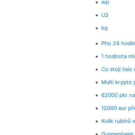
wp
LQ
kq
Pho 24 hodi
1 hodnota m
Co stojí tisíc
Multi krypto
62000 pkr na
12000 eur př
Kolik rubínů 
Guggenheim p