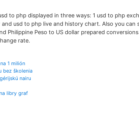
usd to php displayed in three ways: 1 usd to php exc
and usd to php live and history chart. Also you can 
nd Philippine Peso to US dollar prepared conversions.
hange rate.
na 1 milión
u bez školenia
gérijskú nairu
na libry graf