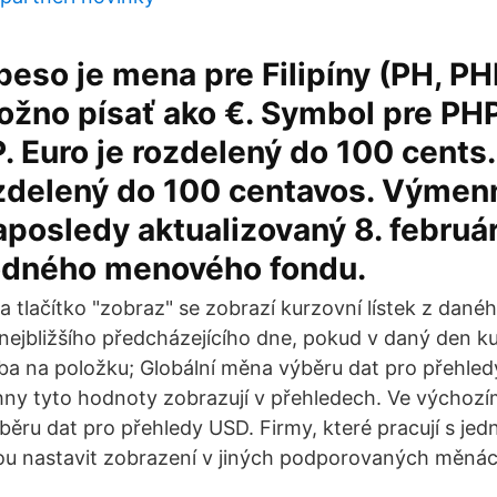
 peso je mena pre Filipíny (PH, P
ožno písať ako €. Symbol pre P
P. Euro je rozdelený do 100 cents.
ozdelený do 100 centavos. Výmenn
aposledy aktualizovaný 8. februá
dného menového fondu.
na tlačítko "zobraz" se zobrazí kurzovní lístek z danéh
 nejbližšího předcházejícího dne, pokud v daný den ku
ba na položku; Globální měna výběru dat pro přehled
hny tyto hodnoty zobrazují v přehledech. Ve výchozí
běru dat pro přehledy USD. Firmy, které pracují s je
ou nastavit zobrazení v jiných podporovaných měnác