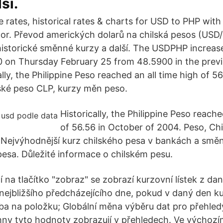
ší.
 rates, historical rates & charts for USD to PHP with
tor. Převod amerických dolarů na chilská pesos (USD/
istorické směnné kurzy a další. The USDPHP increas
 on Thursday February 25 from 48.5900 in the previ
ally, the Philippine Peso reached an all time high of 5
ské peso CLP, kurzy měn peso.
Historically, the Philippine Peso reache
of 56.56 in October of 2004. Peso, Ch
Nejvýhodnější kurz chilského pesa v bankách a směn
pesa. Důležité informace o chilském pesu.
tí na tlačítko "zobraz" se zobrazí kurzovní lístek z da
 nejbližšího předcházejícího dne, pokud v daný den ku
ba na položku; Globální měna výběru dat pro přehled
hny tyto hodnoty zobrazují v přehledech. Ve výchozí