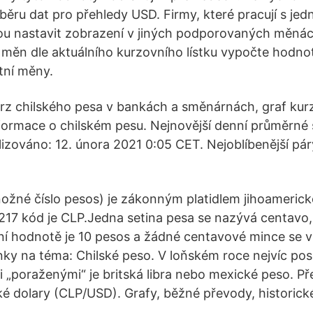
běru dat pro přehledy USD. Firmy, které pracují s je
ou nastavit zobrazení v jiných podporovaných měná
 měn dle aktuálního kurzovního lístku vypočte hodn
tní měny.
rz chilského pesa v bankách a směnárnách, graf kur
nformace o chilském pesu. Nejnovější denní průměrné
izováno: 12. února 2021 0:05 CET. Nejoblíbenější p
ožné číslo pesos) je zákonným platidlem jihoamerick
217 kód je CLP.Jedna setina pesa se nazývá centavo
ní hodnotě je 10 pesos a žádné centavové mince se 
ky na téma: Chilské peso. V loňském roce nejvíc posíl
 „poraženými“ je britská libra nebo mexické peso. Př
é dolary (CLP/USD). Grafy, běžné převody, historic