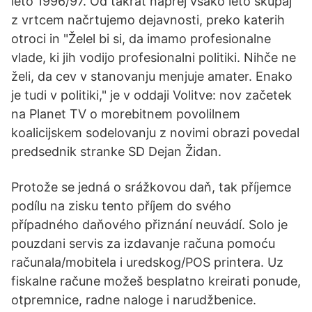
leto 1996/97. Od takrat naprej vsako leto skupaj
z vrtcem načrtujemo dejavnosti, preko katerih
otroci in "Želel bi si, da imamo profesionalne
vlade, ki jih vodijo profesionalni politiki. Nihče ne
želi, da cev v stanovanju menjuje amater. Enako
je tudi v politiki," je v oddaji Volitve: nov začetek
na Planet TV o morebitnem povolilnem
koalicijskem sodelovanju z novimi obrazi povedal
predsednik stranke SD Dejan Židan.
Protože se jedná o srážkovou daň, tak příjemce
podílu na zisku tento příjem do svého
případného daňového přiznání neuvádí. Solo je
pouzdani servis za izdavanje računa pomoću
računala/mobitela i uredskog/POS printera. Uz
fiskalne račune možeš besplatno kreirati ponude,
otpremnice, radne naloge i narudžbenice.