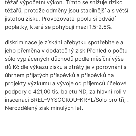
těžař výpočetní výkon. Tímto se snižuje riziko
těžařů, protože odměny jsou stabilnější a s větší
jistotou zisku. Provozovatel poolu si odvádí
poplatky, které se pohybují mezi 1.5-2.5%.
diskriminace je získání přebytku spotřebitele a
jeho přeměna v dodatečný zisk Přehled o počtu
sólo vyplácených důchodů podle měsíční výše
dů Kč dle výkazu zisku a ztráty je v porovnání s
úhrnem přijatých příspěvků a příspěvků na
projekty výzkumu a vývoje od příjemců účelové
podpory o 421,00 tis. baletu ND, za hlavní roli v
inscenaci BREL–VYSOCKOU–KRYL/Sólo pro tři; .
Nerozdělený zisk minulých let.