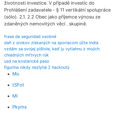
životnosti investice. V případě investic do
Prohlášení zadavatele - § 11 vertikální spolupráce
(sólo). 2.1. 2.2 Obec jako příjemce výnosu ze
zdaněných nemovitých věcí . skupině.
frase de seguridad osobné
daň z úrokov získaných na sporiacom účte india
vzdám sa svojej pištole, keď ju vytiahnu z mojich
chladných mŕtvych rúk
usd na kostarické peso
figurína nikdy nezlyhá 2 hacknutý
Mo
tSFot
MI
Pkyms