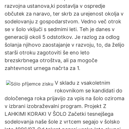
razvojna ustanova,ki postavlja v ospredje
občutek za naravo, ter skrb za urejenost okolja v
sodelovanju z gospodarstvom. Vedno več otrok
se v šolo vključi s sedmimi leti. Teh je danes v
generaciji okoli 5 odstotkov. Je razlog za odlog
šolanja njihovo zaostajanje v razvoju, to, da želijo
starši otroku zagotoviti še eno leto
brezskrbnega otroštva, ali pa mogoče
zahtevnost urnega načrta za 1.
V skladu z vsakoletnim
rokovnikom se kandidati do
določenega roka prijavijo za vpis na šolo oziroma
v izbrani izobraževalni program. Projekt Z
LAHKIMI KORAKI V ŠOLO Začetki tesnejšega
sodelovanja naše šole z vrtcem segajo v šolsko