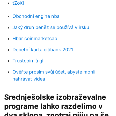
tZoXi
Obchodní engine nba
Jaký druh peněz se používá v irsku
Hbar coinmarketcap
Debetní karta citibank 2021
Trustcoin là gì
Ověřte prosím svůj účet, abyste mohli
nahrávat videa
Srednješolske izobraževalne
programe lahko razdelimo v
dva sklopa, znotraj njiju pa še