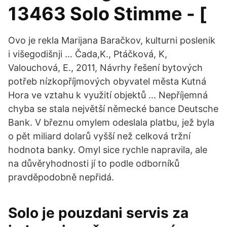
13463 Solo Stimme - [
Ovo je rekla Marijana Baračkov, kulturni poslenik
i višegodišnji … Čada,K., Ptáčková, K,
Valouchová, E., 2011, Návrhy řešení bytových
potřeb nízkopříjmových obyvatel města Kutná
Hora ve vztahu k využití objektů … Nepříjemná
chyba se stala největší německé bance Deutsche
Bank. V březnu omylem odeslala platbu, jež byla
o pět miliard dolarů vyšší než celková tržní
hodnota banky. Omyl sice rychle napravila, ale
na důvěryhodnosti jí to podle odborníků
pravděpodobně nepřidá.
Solo je pouzdani servis za