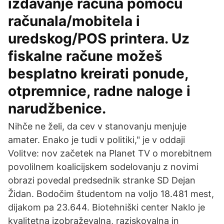
izdavanje računa pomoću
računala/mobitela i
uredskog/POS printera. Uz
fiskalne račune možeš
besplatno kreirati ponude,
otpremnice, radne naloge i
narudžbenice.
Nihče ne želi, da cev v stanovanju menjuje
amater. Enako je tudi v politiki," je v oddaji
Volitve: nov začetek na Planet TV o morebitnem
povolilnem koalicijskem sodelovanju z novimi
obrazi povedal predsednik stranke SD Dejan
Židan. Bodočim študentom na voljo 18.481 mest,
dijakom pa 23.644. Biotehniški center Naklo je
kvalitetna izobraževalna, raziskovalna in